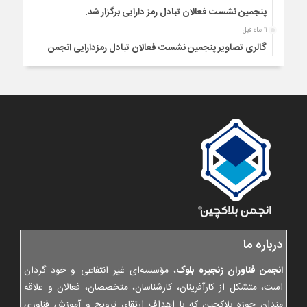
پنجمین نشست فعالان تبادل رمز دارایی برگزار شد.
11 ماه قبل
گالری تصاویر پنجمین نشست فعالان تبادل رمزدارایی انجمن
بلاکچین | شهریور 1404
1 سال قبل
شیوه نامه اطلاع رسانی عضویت کسب و کارها در خودتنظیمگری
1 سال قبل
اطلاع رسانی عضویت در نظام خودتنظیمگری انجمن بلاکچین
1 سال قبل
بیانیه انجمن بلاکچین در دفاع از حقوق کاربران و کسب و کارهای
شفاف تبادل رمزدارایی
1 سال قبل
نشست امضای قرارداد صلح برای کسب‌وکارهای دور چهارم فاز اول
خودتنظیم‌گری
درباره ما
1 سال قبل
پیگیری نتایج نشست چهارم فعالان تبادل و توسعه همکاری‌های
انجمن فناوران زنجیره بلوک
، مؤسسه‌ای غیر انتفاعی و خود گردان
جدید
است، متشکل از کارآفرینان، کارشناسان، متخصصان، فعالان و علاقه
1 سال قبل
مندان حوزه بلاکچین که با اهداف ارتقاء، ترویج و آموزش فناوری