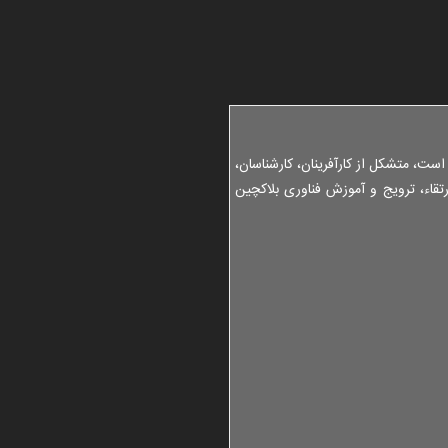
1 سال قبل
نشس
خود
1 سال قبل
پیگ
1 سال قبل
است، متشکل از کارآفرینان، کارشناسان،
گزا
تقاء، ترویج و آموزش فناوری بلاکچین
1 سال قبل
توس
بلا
1 سال قبل
گزا
خود