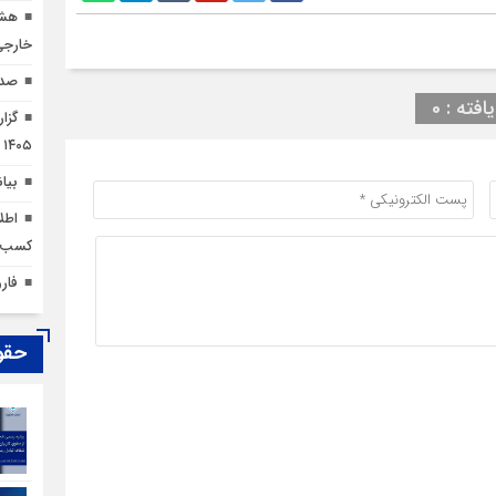
هشد
خارجی
صدو
افته : 0
۱۴۰۵
بیان
اطل
کسب‌و
فار
حقو