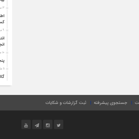
بیان
3 ماه قبل
اطل
کسب
9 ماه قبل
انت
انج
10 ماه قبل
پنج
11 ماه قبل
گال
| شه
1 سال قبل
شیو
ت
جستجوی پیشرفته
ثبت گزارشات و شکایات
1 سال قبل
اطل
1 سال قبل
بیا
شفا