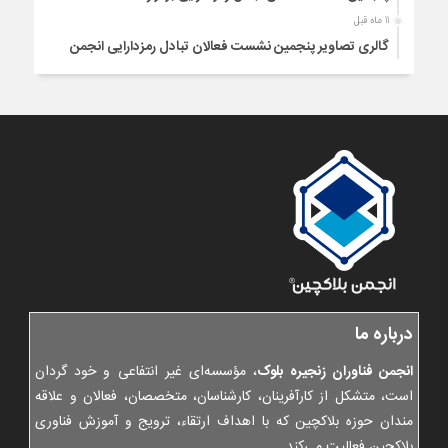
11 ماه قبل
گالری تصاویر پنجمین نشست فعالان تبادل رمزدارایی انجمن
بلاکچین | شهریور 1404
1 سال قبل
شیوه نامه اطلاع رسانی عضویت کسب و کارها در خودتنظیمگری
1 سال قبل
اطلاع رسانی عضویت در نظام خودتنظیمگری انجمن بلاکچین
1 سال قبل
بیانیه انجمن بلاکچین در دفاع از حقوق کاربران و کسب و کارهای
شفاف تبادل رمزدارایی
1 سال قبل
نشست امضای قرارداد صلح برای کسب‌وکارهای دور چهارم فاز اول
خودتنظیم‌گری
درباره ما
1 سال قبل
پیگیری نتایج نشست چهارم فعالان تبادل و توسعه همکاری‌های
انجمن فناوران زنجیره بلوک
، مؤسسه‌ای غیر انتفاعی و خود گردان
جدید
است، متشکل از کارآفرینان، کارشناسان، متخصصان، فعالان و علاقه
1 سال قبل
مندان حوزه بلاکچین که با اهداف ارتقاء، ترویج و آموزش فناوری
گزارش نشست چهارم فعالان تبادل رمزدارایی
بلاکچین فعالیت می‌کند.