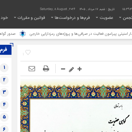
15:39:
تاریخ :
شنبه, ۱۷ مرداد , ۱۴۰۵
Saturday, 8 August , 2026
انجمن
عضویت
فرم‌ها و درخواست‌ها
قوانین و مقررات
خود ت
ون فعالیت در صرافی‌ها و پروژه‌های رمزدارایی خارجی
صدور گواهی ویژه عضویت
فرم
1
1
2
3
4
5
6