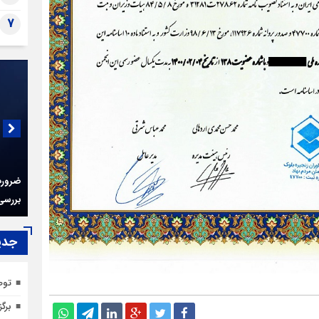
7
ضرورت 
بررسی 
جدي
توص
برگ