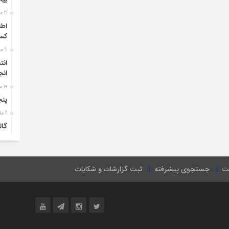
بیان
3 ماه قبل
اطل
کسب
9 ماه قبل
انت
انج
10 ماه قبل
پنج
11 ماه قبل
گال
| شه
1 سال قبل
شیو
ت
جستجوی پیشرفته
ثبت گزارشات و شکایات
1 سال قبل
اطل
1 سال قبل
بیا
شفا