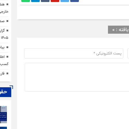
هشد
خارجی
صدو
افته : 0
۱۴۰۵
بیان
اطل
کسب‌و
فار
حقو