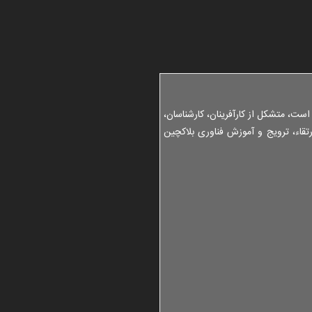
1 سال قبل
نشس
خود
1 سال قبل
پیگ
1 سال قبل
است، متشکل از کارآفرینان، کارشناسان،
گزا
تقاء، ترویج و آموزش فناوری بلاکچین
1 سال قبل
توس
بلا
1 سال قبل
گزا
خود