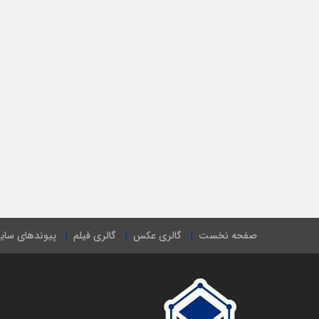
صفحه نخست
گالری عکس
گالری فیلم
پیوندهای سای