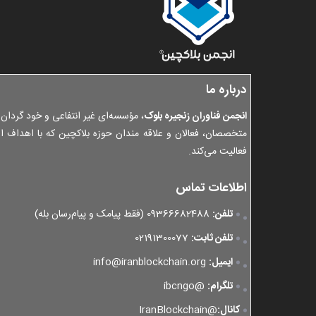
درباره ما
انجمن فناوران زنجیره بلوک
، مؤسسه‌ای غیر انتفاعی و خود گردان 
متخصصان، فعالان و علاقه مندان حوزه بلاکچین که با اهداف ار
فعالیت می‌کند.
اطلاعات تماس
تلفن:
09366682488
(فقط پیامک و پیام‌رسان بله)
تلفن ثابت:
02191300077
ایمیل:
info@iranblockchain.org
تلگرام:
@ibcngo
کانال:
@IranBlockchain