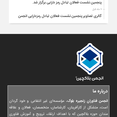
پنجمین نشست فعالان تبادل رمز دارایی برگزار شد.
11 ماه قبل
گالری تصاویر پنجمین نشست فعالان تبادل رمزدارایی انجمن
بلاکچین | شهریور 1404
1 سال قبل
شیوه نامه اطلاع رسانی عضویت کسب و کارها در خودتنظیمگری
1 سال قبل
اطلاع رسانی عضویت در نظام خودتنظیمگری انجمن بلاکچین
1 سال قبل
بیانیه انجمن بلاکچین در دفاع از حقوق کاربران و کسب و کارهای
شفاف تبادل رمزدارایی
1 سال قبل
نشست امضای قرارداد صلح برای کسب‌وکارهای دور چهارم فاز اول
خودتنظیم‌گری
درباره ما
1 سال قبل
پیگیری نتایج نشست چهارم فعالان تبادل و توسعه همکاری‌های
انجمن فناوران زنجیره بلوک
، مؤسسه‌ای غیر انتفاعی و خود گردان
جدید
است، متشکل از کارآفرینان، کارشناسان، متخصصان، فعالان و علاقه
1 سال قبل
مندان حوزه بلاکچین که با اهداف ارتقاء، ترویج و آموزش فناوری